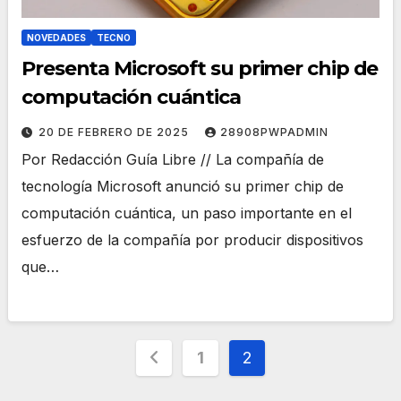
NOVEDADES
TECNO
Presenta Microsoft su primer chip de
computación cuántica
20 DE FEBRERO DE 2025
28908PWPADMIN
Por Redacción Guía Libre // La compañía de
tecnología Microsoft anunció su primer chip de
computación cuántica, un paso importante en el
esfuerzo de la compañía por producir dispositivos
que…
Paginación
1
2
de