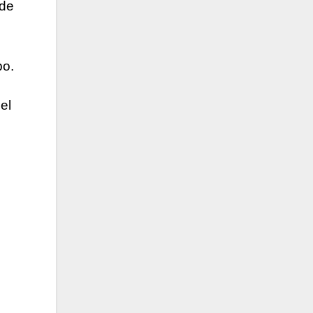
 de
po.
el