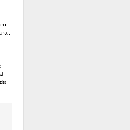
Tom
oral,
e
al
 de