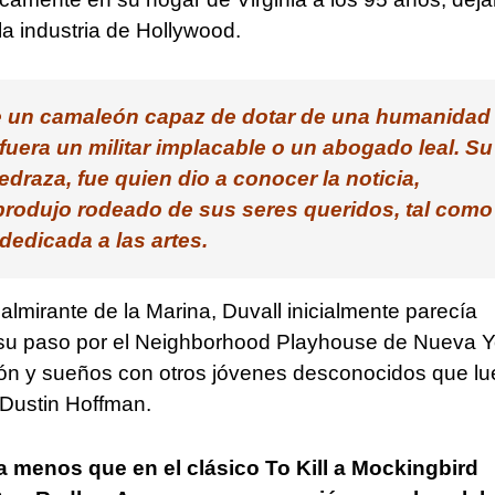
par
 la industria de Hollywood.
aum
o
dis
fue un camaleón capaz de dotar de una humanidad
el
fuera un militar implacable o un abogado leal. Su
vol
draza, fue quien dio a conocer la noticia,
produjo rodeado de sus seres queridos, tal como 
dedicada a las artes.
lmirante de la Marina, Duvall inicialmente parecía
ero su paso por el Neighborhood Playhouse de Nueva Y
ción y sueños con otros jóvenes desconocidos que l
Dustin Hoffman.
a menos que en el clásico To Kill a Mockingbird