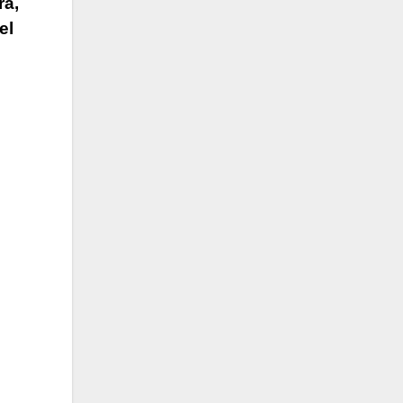
ra,
el