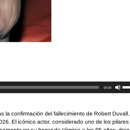
Util
00:00
las
tec
de
s la confirmación del fallecimiento de Robert Duvall,
fle
26. El icónico actor, considerado uno de los pilares
arr
icamente en su hogar de Virginia a los 95 años, dej