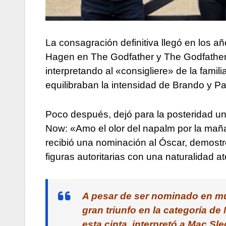
La consagración definitiva llegó en los
Hagen en The Godfather y The Godfather Pa
interpretando al «consigliere» de la famil
equilibraban la intensidad de Brando y Pa
Poco después, dejó para la posteridad u
Now: «Amo el olor del napalm por la mañan
recibió una nominación al Óscar, demostr
figuras autoritarias con una naturalidad a
A pesar de ser nominado en mú
gran triunfo en la categoría de
esta cinta, interpretó a Mac S