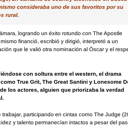
 mismo consideraba uno de sus favoritos por su
 rural.
cámara, logrando un éxito rotundo con The Apostle
ismo financió, escribió y dirigió, interpretó a un
ción que le valió otra nominación al Óscar y el resp
viéndose con soltura entre el western, el drama
ulas como True Grit, The Great Santini y Lonesome 
de los actores, alguien que priorizaba la verdad
l.
e trabajar, participando en cintas como The Judge (2
idez y talento permanecían intactos a pesar del pa