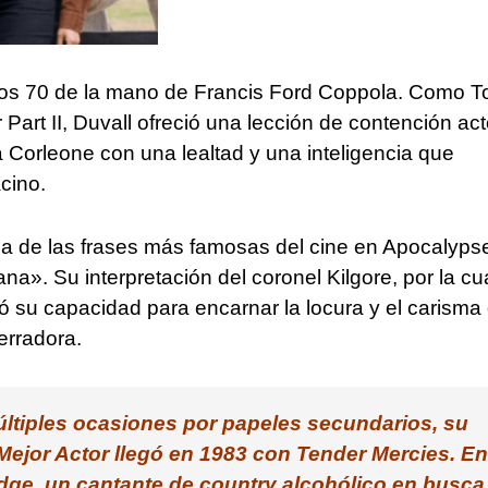
 años 70 de la mano de Francis Ford Coppola. Como 
rt II, Duvall ofreció una lección de contención act
ia Corleone con una lealtad y una inteligencia que
cino.
na de las frases más famosas del cine en Apocalyps
a». Su interpretación del coronel Kilgore, por la cu
ó su capacidad para encarnar la locura y el carisma
terradora.
ltiples ocasiones por papeles secundarios, su
 Mejor Actor llegó en 1983 con Tender Mercies. En
ledge, un cantante de country alcohólico en busca