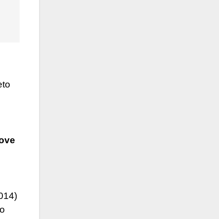
eto
Dove
014)
so