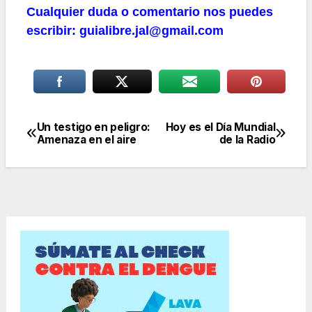
Cualquier duda o comentario nos puedes
escribir: guialibre.jal@gmail.com
Un testigo en peligro:
Hoy es el Día Mundial
Navegación
Amenaza en el aire
de la Radio
de
entradas