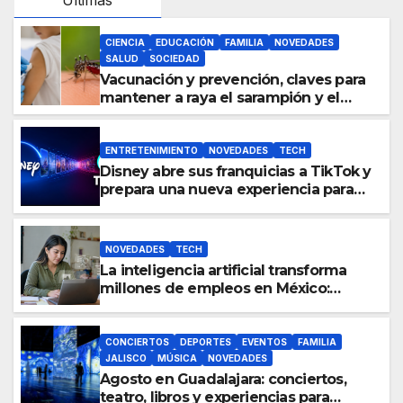
CIENCIA
EDUCACIÓN
FAMILIA
NOVEDADES
SALUD
SOCIEDAD
Vacunación y prevención, claves para
mantener a raya el sarampión y el
dengue en Jalisco
ENTRETENIMIENTO
NOVEDADES
TECH
Disney abre sus franquicias a TikTok y
prepara una nueva experiencia para
sus usuarios
NOVEDADES
TECH
La inteligencia artificial transforma
millones de empleos en México:
¿cómo impacta en nuestra vida laboral
cotidiana?
CONCIERTOS
DEPORTES
EVENTOS
FAMILIA
JALISCO
MÚSICA
NOVEDADES
Agosto en Guadalajara: conciertos,
teatro, libros y experiencias para