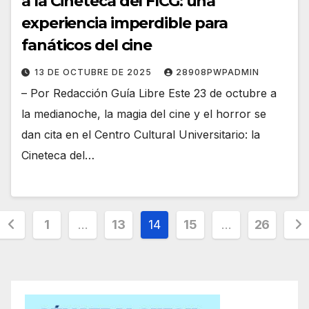
a la Cineteca del FICG: una
experiencia imperdible para
fanáticos del cine
13 DE OCTUBRE DE 2025
28908PWPADMIN
– Por Redacción Guía Libre Este 23 de octubre a
la medianoche, la magia del cine y el horror se
dan cita en el Centro Cultural Universitario: la
Cineteca del…
Paginación
1
…
13
14
15
…
26
de
entradas